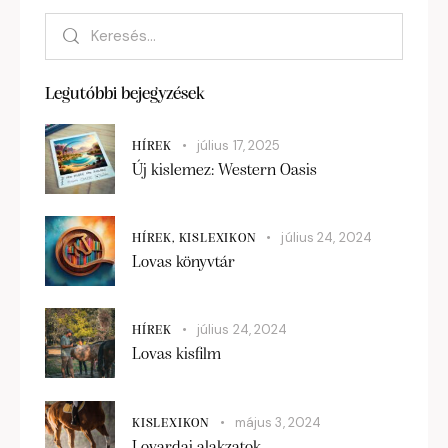
Legutóbbi bejegyzések
július 17, 2025
HÍREK
Új kislemez: Western Oasis
július 24, 2024
HÍREK,
KISLEXIKON
Lovas könyvtár
július 24, 2024
HÍREK
Lovas kisfilm
május 3, 2024
KISLEXIKON
Lovardai alakzatok