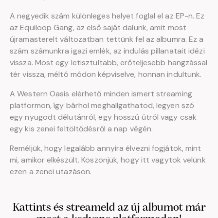
A negyedik szám különleges helyet foglal el az EP-n. Ez
az Equiloop Gang, az első saját dalunk, amit most
újramasterelt változatban tettünk fel az albumra. Ez a
szám számunkra igazi emlék, az indulás pillanatait idézi
vissza. Most egy letisztultabb, erőteljesebb hangzással
tér vissza, méltó módon képviselve, honnan indultunk.
A Western Oasis elérhető minden ismert streaming
platformon, így bárhol meghallgathatod, legyen szó
egy nyugodt délutánról, egy hosszú útról vagy csak
egy kis zenei feltöltődésről a nap végén.
Reméljük, hogy legalább annyira élvezni fogjátok, mint
mi, amikor elkészült. Köszönjük, hogy itt vagytok velünk
ezen a zenei utazáson.
Kattints és streameld az új albumot már