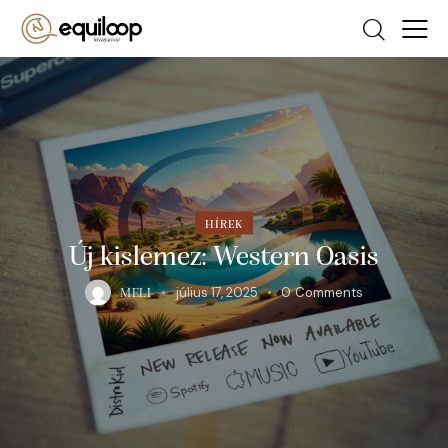
HÍREK
Új kislemez: Western Oasis
július 17, 2025
0
Comments
MELI