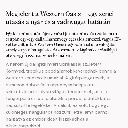
Megjelent a Western Oasis – egy zenei
utazás a nyár és a vadnyugat határán
Egy kis szünet után újra zenével jelentkezünk, és ezúttal nem
csupán egy-egy dallal, hanem egy egész kislemezzel, vagyis EP-
vel készültünk. A Western Oasis négy számból álló válogatás,
amely a nyári hangulatot és a western világának érzésvilágát
ötvözi egy friss, mai zenei formában.
A három új dal igazi nyári vibrálással született.
Könnyed, tropikus popdallamok keverednek benne a
western zene motívumaival. A gitárpengetések, a
ritmusos dobok és a napfényes hangulatú
szintetizátorok olyan világot teremtenek, ahol a
tengerparti érzés találkozik a poros földutakkal és
napsütötte legelőkkel. A célunk az volt, hogy egy
különleges hangulatot hozzunk létre, amit bárhol
hallgatva az ember kicsit kiszakadhat a
hétköznapokból.