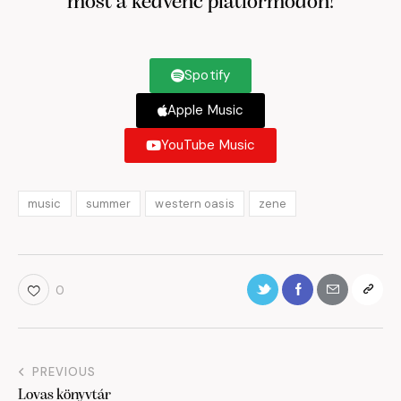
most a kedvenc platformodon!
Spotify
Apple Music
YouTube Music
music
summer
western oasis
zene
0
PREVIOUS
Lovas könyvtár