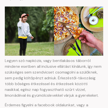
Legyen szó napközis, vagy bentlakásos táborról
mindene esetben all inclusive ellátást kínálunk, így nem
szükséges sem szendvicset csomagolni a szülőknek,
sem pedig költőpénzt adniuk. Érkezéstől-távozásig
több bőséges étkezéssel és étkezések közötti
nasikkal, egész nap fogyasztható szűrt vízzel,
limonádéval és gyümölcslevekkel várjuk a gyerekeket.
Érdemes figyelni a facebook oldalunkat, vagy a