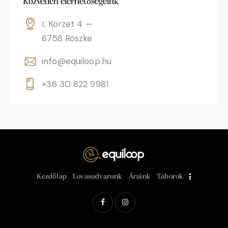
Közvetlen elérhetőségeink
I. Körzet 4 —
6758 Röszke
info@equiloop.hu
+36 30 822 9981
Kezdőlap
Lovasudvarunk
Áraink
Táborok