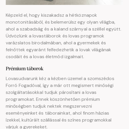
Képzeld el, hogy kiszakadsz a hétköznapok
monotonitásából, és belemerülsz egy olyan világba,
ahol a szabadság és a kaland szárnyal a széllel együtt.
Üdvözlünk a lovastáborok és lovas programok
varázslatos birodalmában, ahol a gyermekek és
felnőttek egyaránt felfedezhetik a lovak világának
csodáit és a lovas életmód izgalmait.
Prémium táborok
Lovasudvarunk kéz a kézben üzemel a szomszédos
Forró Fogadóval, így a már ott megismert minőségi
szolgáltatásokkal tudjuk párosítani a lovas
programokat. Ennek köszönhetően prémium
minőségben tudjuk nektek megszervezni
eseményeinket és táborainkat, ahol finom házias
ízekkel, kultúrált szállással és színes programokkal
várjuk a gyerekeket.