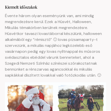
Kiemelt időszakok
Évente három olyan eseményünk van, ami mindig
megrendezésre kerül. Ezek a Húsvét, Halloween,
Mikulás témakörben kerülnek megrendezésre.
Húsvétkor tavaszi lovastáborral készülünk, halloween
alkalmából egy “rémisztő” 🙂 lovas pizsamaparty-t
szervezünk, a mikulás napjához legközelebb eső
vasárnapon pedig egy lovas nyíltnappal és műsoros
svédasztalos ebéddel várunk benneteket, ahol a
Szegedi Nemzeti Színház színészei szórakoztatnak
bennünket a rénszarvas agancsokkal és mikulás
sapkákkal díszített lovakkal való fotózkodás után. 🙂