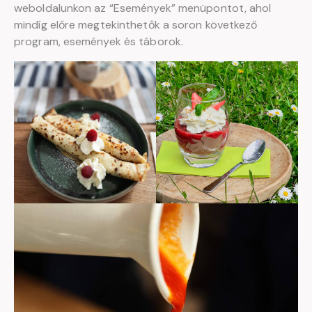
weboldalunkon az “Események” menüpontot, ahol
mindíg előre megtekinthetők a soron következő
program, események és táborok.