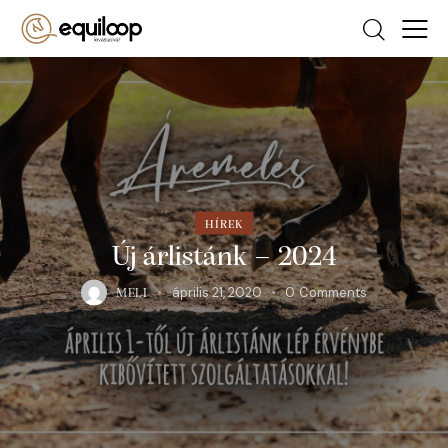
HÍREK
Új árlistánk – 2024
április 21, 2020
0
Comments
MELI