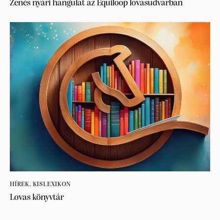
Zenés nyári hangulat az Equiloop lovasudvarban
HÍREK
,
KISLEXIKON
Lovas könyvtár