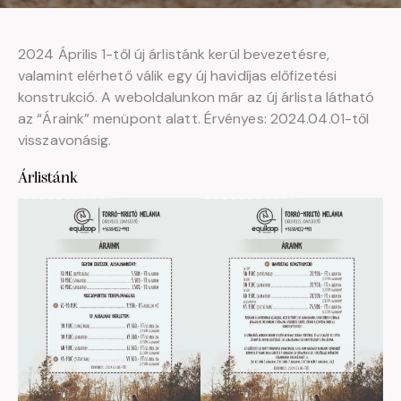
2024 Április 1-től új árlistánk kerül bevezetésre,
valamint elérhető válik egy új havidíjas előfizetési
konstrukció. A weboldalunkon már az új árlista látható
az “Áraink” menüpont alatt. Érvényes: 2024.04.01-től
visszavonásig.
Árlistánk