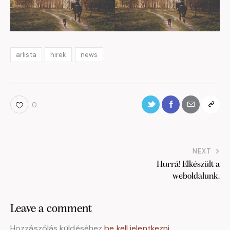
arlista
hirek
news
0
NEXT
Hurrá! Elkészült a
weboldalunk.
Leave a comment
Hozzászólás küldéséhez
be kell jelentkezni
.