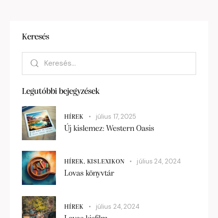
Keresés
Legutóbbi bejegyzések
július 17, 2025
HÍREK
Új kislemez: Western Oasis
július 24, 2024
HÍREK,
KISLEXIKON
Lovas könyvtár
július 24, 2024
HÍREK