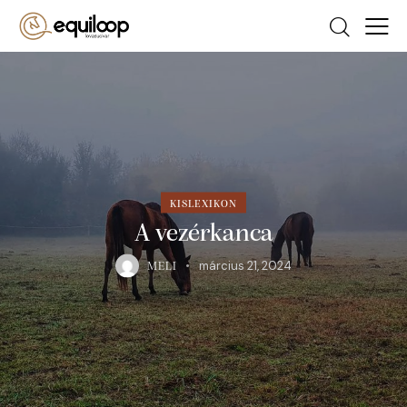
KISLEXIKON
A vezérkanca
március 21, 2024
MELI