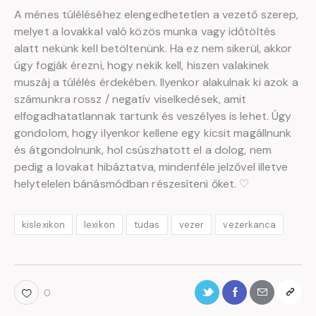
A ménes túléléséhez elengedhetetlen a vezető szerep,
melyet a lovakkal való közös munka vagy időtöltés
alatt nekünk kell betöltenünk. Ha ez nem sikerül, akkor
úgy fogják érezni, hogy nekik kell, hiszen valakinek
muszáj a túlélés érdekében. Ilyenkor alakulnak ki azok a
számunkra rossz / negatív viselkedések, amit
elfogadhatatlannak tartunk és veszélyes is lehet. Úgy
gondolom, hogy ilyenkor kellene egy kicsit magállnunk
és átgondolnunk, hol csúszhatott el a dolog, nem
pedig a lovakat hibáztatva, mindenféle jelzővel illetve
helytelelen bánásmódban részesíteni őket. ♡
kislexikon
lexikon
tudas
vezer
vezerkanca
0