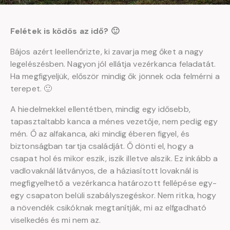
Felétek is ködös az idő? 🙂
Bájos azért leellenőrizte, ki zavarja meg őket a nagy
legelészésben. Nagyon jól ellátja vezérkanca feladatát.
Ha megfigyeljük, először mindig ők jönnek oda felmérni a
terepet. 🙂
A hiedelmekkel ellentétben, mindig egy idősebb,
tapasztaltabb kanca a ménes vezetője, nem pedig egy
mén. Ő az alfakanca, aki mindig éberen figyel, és
biztonságban tartja családját. Ő dönti el, hogy a
csapat hol és mikor eszik, iszik illetve alszik. Ez inkább a
vadlovaknál látványos, de a háziasított lovaknál is
megfigyelhető a vezérkanca határozott fellépése egy-
egy csapaton belüli szabályszegéskor. Nem ritka, hogy
a növendék csikóknak megtanítják, mi az elfgadható
viselkedés és mi nem az.