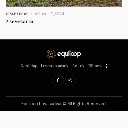
március 21, 2024
KISLEXIKON
A vezérkanca
Kezdőlap
Lovasudvarunk
Áraink
Táborok
Equiloop Lovasudvar © All Rights Reserved.