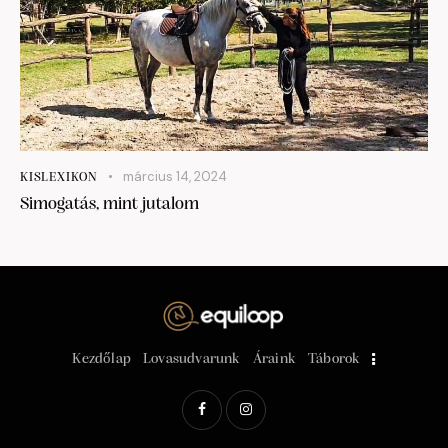
március 14, 2024
KISLEXIKON
Simogatás, mint jutalom
Kezdőlap
Lovasudvarunk
Áraink
Táborok