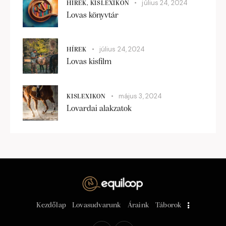
július 24, 2024
HÍREK,
KISLEXIKON
Lovas könyvtár
július 24, 2024
HÍREK
Lovas kisfilm
május 3, 2024
KISLEXIKON
Lovardai alakzatok
Kezdőlap
Lovasudvarunk
Áraink
Táborok