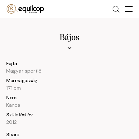
Bájos
Fajta
Magyar sportló
Marmagasság
171 cm
Nem
Kanca
Születési év
2012
Share