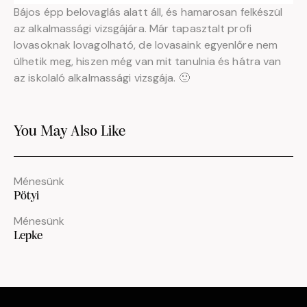
Bájos épp belovaglás alatt áll, és hamarosan felkészül
az alkalmassági vizsgájára. Már tapasztalt profi
lovasoknak lovagolható, de lovasaink egyenlőre nem
ülhetik meg, hiszen még van mit tanulnia és hátra van
az iskolaló alkalmassági vizsgája. 🙂
You May Also Like
Ménesünk
Pötyi
Ménesünk
Lepke