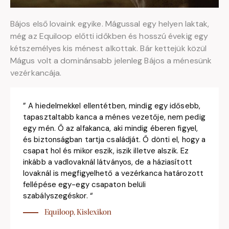
Bájos első lovaink egyike. Mágussal egy helyen laktak,
még az Equiloop előtti időkben és hosszú évekig egy
kétszemélyes kis ménest alkottak. Bár kettejük közül
Mágus volt a dominánsabb jelenleg Bájos a ménesünk
vezérkancája.
” A hiedelmekkel ellentétben, mindig egy idősebb,
tapasztaltabb kanca a ménes vezetője, nem pedig
egy mén. Ő az alfakanca, aki mindig éberen figyel,
és biztonságban tartja családját. Ő dönti el, hogy a
csapat hol és mikor eszik, iszik illetve alszik. Ez
inkább a vadlovaknál látványos, de a háziasított
lovaknál is megfigyelhető a vezérkanca határozott
fellépése egy-egy csapaton belüli
szabályszegéskor. “
Equiloop, Kislexikon