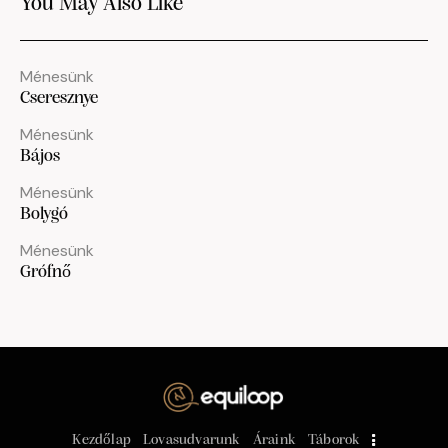
You May Also Like
Ménesünk
Cseresznye
Ménesünk
Bájos
Ménesünk
Bolygó
Ménesünk
Grófnő
Kezdőlap
Lovasudvarunk
Áraink
Táborok