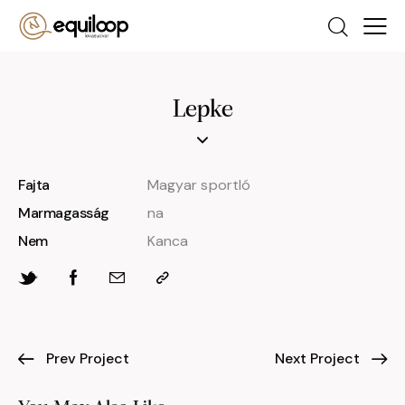
Lepke
Fajta
Magyar sportló
Marmagasság
na
Nem
Kanca
Prev Project
Next Project