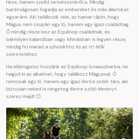
híres, hanem szelíd természetéről is. Mindig
barátságosan fogadja az embereket és más állatokat
egyaránt. Aki találkozik vele, az hamar rájön, hogy
Mágus nem csupán egy ló, hanem egy igazi családtag.
Ő mindig része lesz az Equiloop családnak, és
bármilyen kalandban vagy kihívásban is legyen része,
mindig hű marad a szívünkhöz és az itt élők
szeretetéhez.
Ha ellátogatsz hozzánk az Equiloop lovasudvarba, ne
hagyd ki az alkalmat, hogy találkozz Mágussal. Ő
nemcsak egy ló, hanem egy igazi életre szóló társ, aki
biztosan neked is rengeteg életre szóló élményt
szerez majd! 🙂