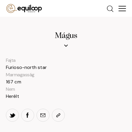
Mágus
Fajta
Furioso-north star
Marmagasság
167 cm
Nem
Herélt