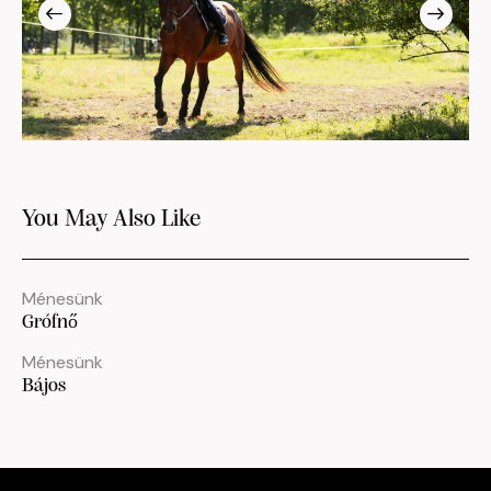
You May Also Like
Ménesünk
Grófnő
Ménesünk
Bájos