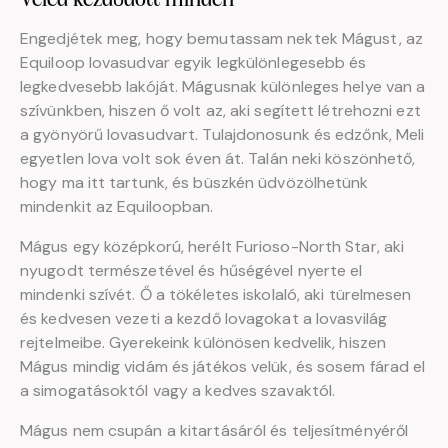
Veled kezdődött minden
Engedjétek meg, hogy bemutassam nektek Mágust, az
Equiloop lovasudvar egyik legkülönlegesebb és
legkedvesebb lakóját. Mágusnak különleges helye van a
szívünkben, hiszen ő volt az, aki segített létrehozni ezt
a gyönyörű lovasudvart. Tulajdonosunk és edzőnk, Meli
egyetlen lova volt sok éven át. Talán neki köszönhető,
hogy ma itt tartunk, és büszkén üdvözölhetünk
mindenkit az Equiloopban.
Mágus egy középkorú, herélt Furioso-North Star, aki
nyugodt természetével és hűségével nyerte el
mindenki szívét. Ő a tökéletes iskolaló, aki türelmesen
és kedvesen vezeti a kezdő lovagokat a lovasvilág
rejtelmeibe. Gyerekeink különösen kedvelik, hiszen
Mágus mindig vidám és játékos velük, és sosem fárad el
a simogatásoktól vagy a kedves szavaktól.
Mágus nem csupán a kitartásáról és teljesítményéről