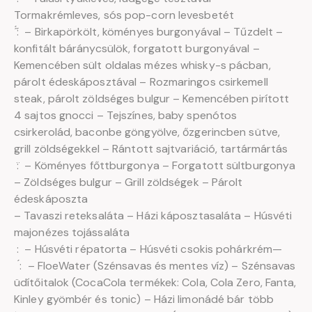
Tormakrémleves, sós pop-corn levesbetét
̋́:
– Birkapörkölt, köményes burgonyával – Tűzdelt –
konfitált báránycsülök, forgatott burgonyával –
Kemencében sült oldalas mézes whisky-s pácban,
párolt édeskáposztával – Rozmaringos csirkemell
steak, párolt zöldséges bulgur – Kemencében pirított
4 sajtos gnocci – Tejszínes, baby spenótos
csirkerolád, baconbe göngyölve, őzgerincben sütve,
grill zöldségekkel – Rántott sajtvariáció, tartármártás
̈:
– Köményes főttburgonya – Forgatott sültburgonya
– Zöldséges bulgur – Grill zöldségek – Párolt
édeskáposzta
– Tavaszi reteksaláta – Házi káposztasaláta – Húsvéti
majonézes tojássaláta
:
– Húsvéti répatorta – Húsvéti csokis pohárkrém
—
́:
– FloeWater (Szénsavas és mentes víz) – Szénsavas
üdítőitalok (CocaCola termékek: Cola, Cola Zero, Fanta,
Kinley gyömbér és tonic) – Házi limonádé bár több