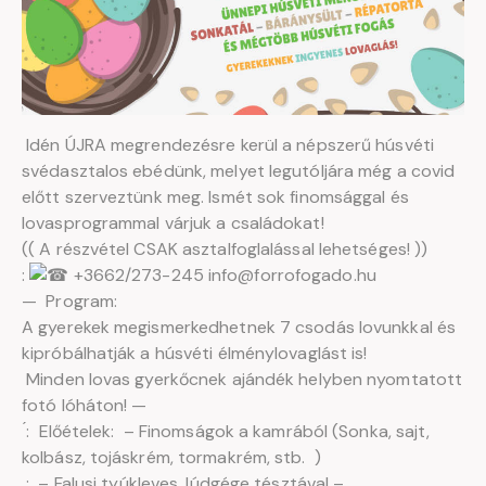
Idén ÚJRA megrendezésre kerül a népszerű húsvéti
svédasztalos ebédünk, melyet legutóljára még a covid
előtt szerveztünk meg. Ismét sok finomsággal és
lovasprogrammal várjuk a családokat!
(( A részvétel CSAK asztalfoglalással lehetséges! ))
́:
+3662/273-245 info@forrofogado.hu
—
Program:
A gyerekek megismerkedhetnek 7 csodás lovunkkal és
kipróbálhatják a húsvéti élménylovaglást is!
Minden lovas gyerkőcnek ajándék helyben nyomtatott
fotó lóháton! —
́ ́:
Előételek:
– Finomságok a kamrából (Sonka, sajt,
kolbász, tojáskrém, tormakrém, stb.
)
:
– Falusi tyúkleves, lúdgége tésztával –