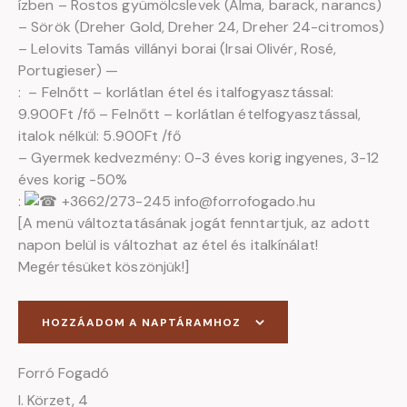
ízben – Rostos gyümölcslevek (Alma, barack, narancs)
– Sörök (Dreher Gold, Dreher 24, Dreher 24-citromos)
– Lelovits Tamás villányi borai (Irsai Olivér, Rosé,
Portugieser) —
́:
– Felnőtt – korlátlan étel és italfogyasztással:
9.900Ft /fő – Felnőtt – korlátlan ételfogyasztással,
italok nélkül: 5.900Ft /fő
– Gyermek kedvezmény: 0-3 éves korig ingyenes, 3-12
éves korig -50%
́:
+3662/273-245 info@forrofogado.hu
[A menü változtatásának jogát fenntartjuk, az adott
napon belül is változhat az étel és italkínálat!
Megértésüket köszönjük!]
HOZZÁADOM A NAPTÁRAMHOZ
Forró Fogadó
I. Körzet, 4