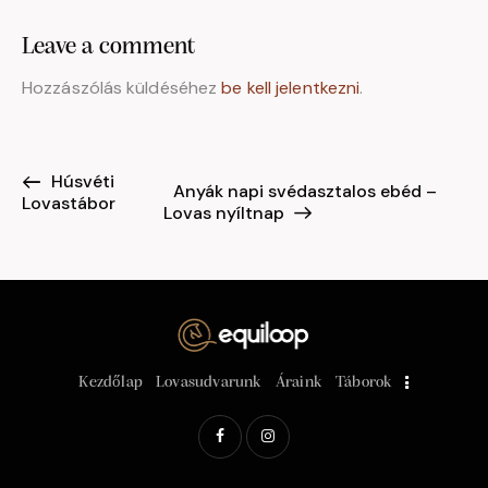
Leave a comment
Hozzászólás küldéséhez
be kell jelentkezni
.
Húsvéti
E
Anyák napi svédasztalos ebéd –
Lovastábor
s
Lovas nyíltnap
e
m
é
n
y
n
Kezdőlap
Lovasudvarunk
Áraink
Táborok
a
v
i