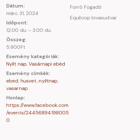
Dátum:
Forró Fogadó
márc 31, 2024
Equiloop lovasudvar
Időpont:
12:00 du. – 3:00 du.
Összeg:
5.900Ft
Esemény kategóriák:
Nyílt nap
,
Vasárnapi ebéd
Esemény címkék:
ebed
,
husvet
,
nyiltnap
,
vasarnap
Honlap:
https://www.facebook.com
/events/24456894198005
0