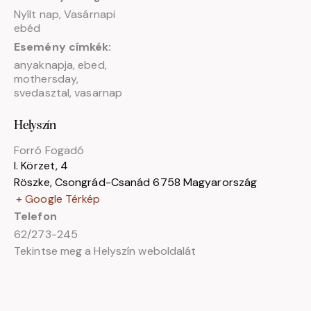
Nyílt nap
,
Vasárnapi
ebéd
Esemény címkék:
anyaknapja
,
ebed
,
mothersday
,
svedasztal
,
vasarnap
Helyszín
Forró Fogadó
I. Körzet, 4
Röszke
,
Csongrád-Csanád
6758
Magyarország
+ Google Térkép
Telefon
62/273-245
Tekintse meg a Helyszín weboldalát