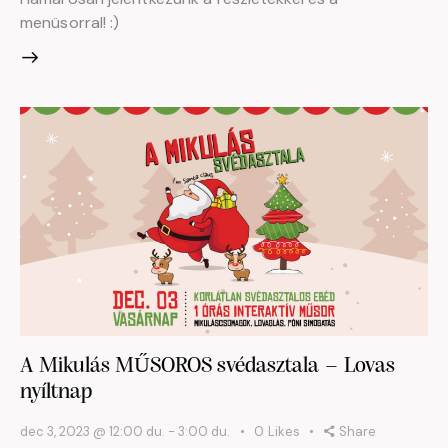
menüsorral! :)
A Mikulás MŰSOROS svédasztala – Lovas
nyíltnap
dec 3, 2023 @ 12:00 du.
-
3:00 du.
0
Likes
Share