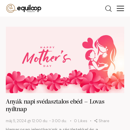
Anyák napi svédasztalos ebéd – Lovas
nyíltnap
máj 5, 2024 @ 12:00 du.
-
3:00 du.
0
Likes
Share
Hamarosan jelentkezünk a részletekkel és a