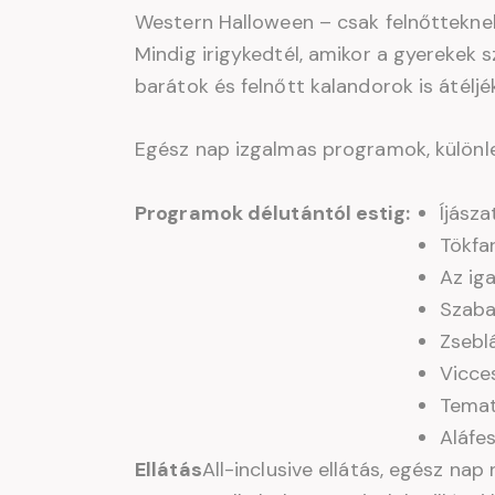
Western Halloween – csak felnőttekne
Mindig irigykedtél, amikor a gyerekek
barátok és felnőtt kalandorok is átélj
Egész nap izgalmas programok, különle
Programok délutántól estig:
Íjász
Tökfa
Az ig
Szaba
Zsebl
Vicce
Temat
Aláfes
Ellátás
All-inclusive ellátás, egész nap n