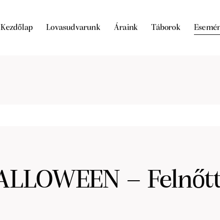
Kezdőlap
Lovasudvarunk
Áraink
Táborok
Esemé
ALLOWEEN – Felnőtte