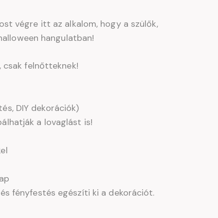
t végre itt az alkalom, hogy a szülők,
-halloween hangulatban!
, csak felnőtteknek!
és, DIY dekorációk)
lhatják a lovaglást is!
kel
nap
és fényfestés egészíti ki a dekorációt.