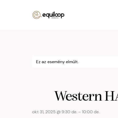
Ez az esemény elmúlt.
Western H
okt 31, 2025
@
9:30 de.
–
10:00 de.