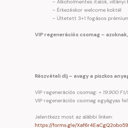
– Alkoholmentes italok, villányi
– Érkezéskor welcome koktél
– Ültetett 3+1 fogásos prémium 
VIP regenerációs csomag – azoknak, 
Részvételi díj – avagy a piszkos anya
VIP regenerációs csomag:
+ 19.900 Ft/
VIP regenerációs csomag egyágyas fel
Jelentkezz most az alábbi linken:
https://forms.gle/Xaf6r4EaCgQ2obo5