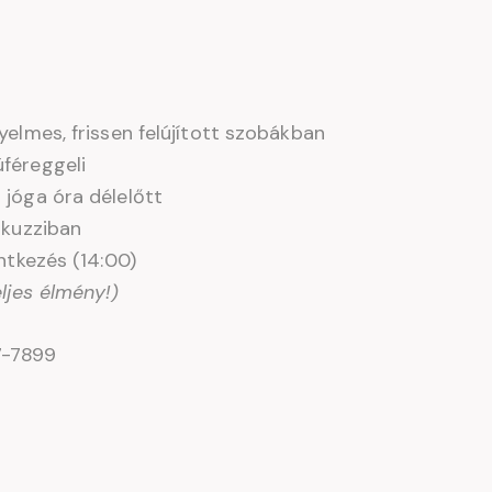
yelmes, frissen felújított szobákban
féreggeli
 jóga óra délelőtt
akuzziban
entkezés (14:00)
eljes élmény!)
7-7899