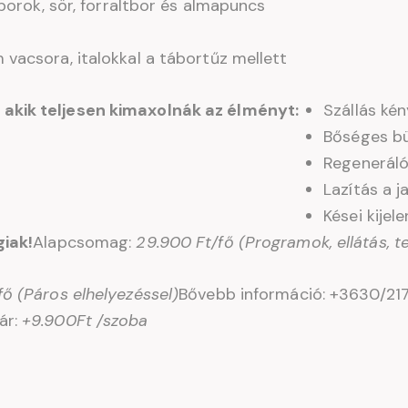
 borok, sör, forraltbor és almapuncs
vacsora, italokkal a tábortűz mellett
akik teljesen kimaxolnák az élményt:
Szállás kén
Bőséges bü
Regeneráló
Lazítás a j
Kései kijel
giak!
Alapcsomag:
29.900 Ft/fő (Programok, ellátás, t
fő (Páros elhelyezéssel)
Bővebb információ: +3630/21
ár:
+9.900Ft /szoba
9