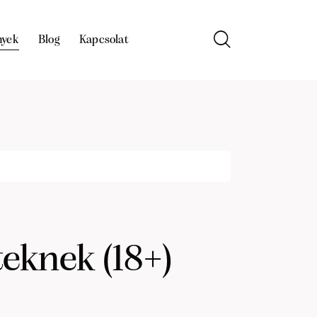
nyek
Blog
Kapcsolat
knek (18+)