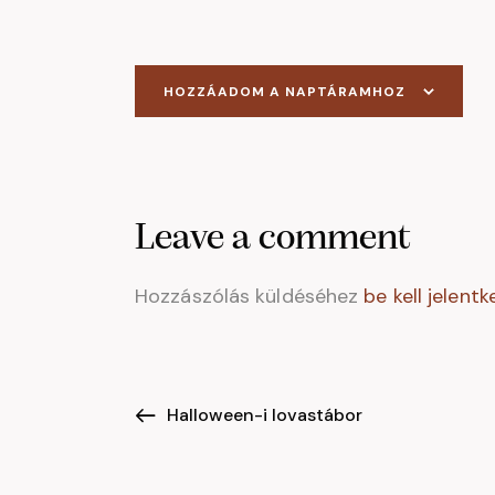
HOZZÁADOM A NAPTÁRAMHOZ
Leave a comment
Hozzászólás küldéséhez
be kell jelentk
E
Halloween-i lovastábor
s