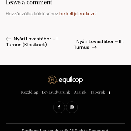
Leave a comment
Hozzászólás küldéséhez
be kell jelentkezni
.
Nyári Lovastábor – I.
E
Nyári Lovastábor – III.
Turnus (Kicsiknek)
s
Turnus
e
m
é
n
y
n
Kezdőlap
Lovasudvarunk
Áraink
Táborok
a
v
i
g
á
Equiloop Lovasudvar © All Rights Reserved.