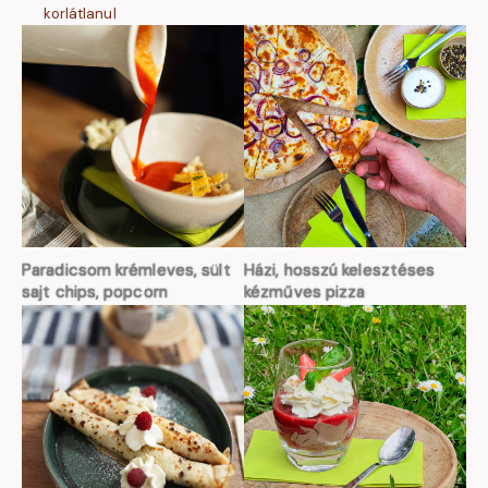
korlátlanul
Paradicsom krémleves, sült
Házi, hosszú kelesztéses
sajt chips, popcorn
kézműves pizza