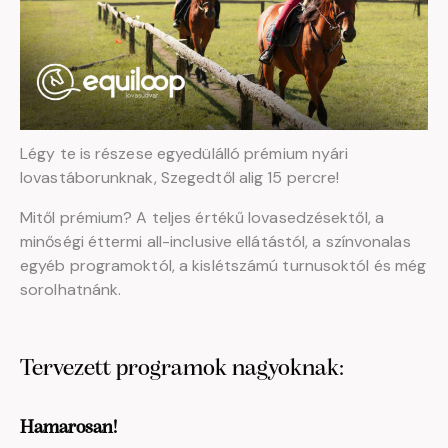
Légy te is részese egyedülálló prémium nyári
lovastáborunknak, Szegedtől alig 15 percre!
Mitől prémium? A teljes értékű lovasedzésektől, a
minőségi éttermi all-inclusive ellátástól, a színvonalas
egyéb programoktól, a kislétszámú turnusoktól és még
sorolhatnánk.
Tervezett programok nagyoknak:
Hamarosan!