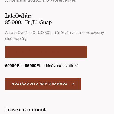
A Normál ár 2025.04.16. -tól érvényes.
LateOwl ár:
85.900.- Ft /fő /5nap
A LateOwl ár 2025.07.01. -től érvényes a rendezvény
első napjáig.
KITÖLTÖM A JELENTKEZÉSI LAPOT
69900Ft – 85900Ft
Idősávosan változó
HOZZÁADOM A NAPTÁRAMHOZ
Leave a comment