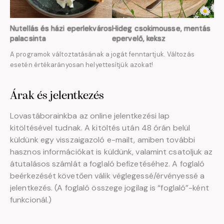
Nutellás és házi eperlekváros
Hideg csokimousse, mentás
palacsinta
epervelő, keksz
A programok változtatásának a jogát fenntartjuk. Változás
esetén értékarányosan helyettesítjük azokat!
Árak és jelentkezés
Lovastáborainkba az online jelentkezési lap
kitöltésével tudnak. A kitöltés után 48 órán belül
küldünk egy visszaigazoló e-mailt, amiben további
hasznos információkat is küldünk, valamint csatoljuk az
átutalásos számlát a foglaló befizetéséhez. A foglaló
beérkezését követően válik véglegessé/érvényessé a
jelentkezés. (A foglaló összege jogilag is “foglaló”-ként
funkcionál.)