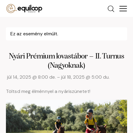
Ez az esemény elmúlt.
Nyári Prémium lovastábor – II. Turnus
(Nagyoknak)
júl 14, 2025
@
8:00 de.
–
júl 18, 2025
@
5:00 du.
Töltsd meg élménnyel a nyáriszünetet!