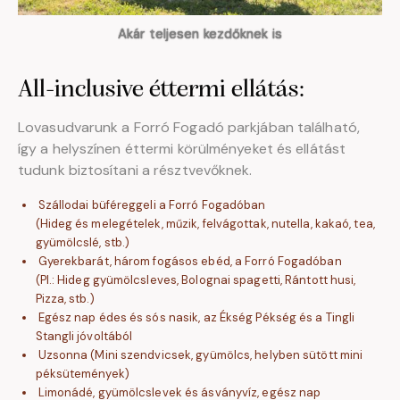
Akár teljesen kezdőknek is
All-inclusive éttermi ellátás:
Lovasudvarunk a Forró Fogadó parkjában található,
így a helyszínen éttermi körülményeket és ellátást
tudunk biztosítani a résztvevőknek.
Szállodai büféreggeli a Forró Fogadóban
(Hideg és melegételek, műzik, felvágottak, nutella, kakaó, tea,
gyümölcslé, stb.)
Gyerekbarát, három fogásos ebéd, a Forró Fogadóban
(Pl.: Hideg gyümölcsleves, Bolognai spagetti, Rántott husi,
Pizza, stb.)
Egész nap édes és sós nasik, az Ékség Pékség és a Tingli
Stangli jóvoltából
Uzsonna (Mini szendvicsek, gyümölcs, helyben sütött mini
péksütemények)
Limonádé, gyümölcslevek és ásványvíz, egész nap