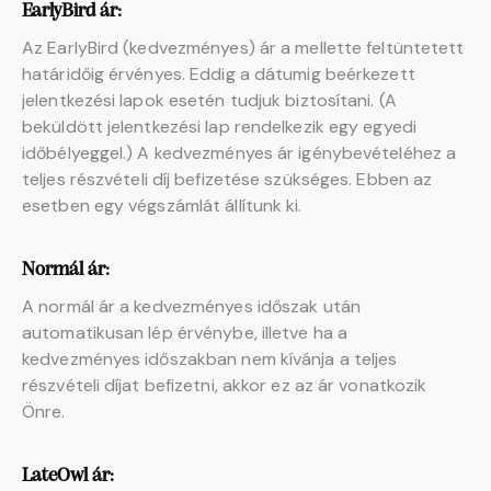
EarlyBird ár:
Az EarlyBird (kedvezményes) ár a mellette feltüntetett
határidőig érvényes. Eddig a dátumig beérkezett
jelentkezési lapok esetén tudjuk biztosítani. (A
beküldött jelentkezési lap rendelkezik egy egyedi
időbélyeggel.) A kedvezményes ár igénybevételéhez a
teljes részvételi díj befizetése szükséges. Ebben az
esetben egy végszámlát állítunk ki.
Normál ár:
A normál ár a kedvezményes időszak után
automatikusan lép érvénybe, illetve ha a
kedvezményes időszakban nem kívánja a teljes
részvételi díjat befizetni, akkor ez az ár vonatkozik
Önre.
LateOwl ár: