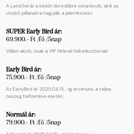
A LateOwl ár a későn ébredőkre vonatkozik, akik az
utolsó pillanatra hagyják a jelentkezést.
SUPER Early Bird ár:
69.900.- Ft /fő /5nap
Villám akció, csak a VIP hírlevél feliratkozóknak!
Early Bird ár:
75.900.- Ft /fő /5nap
Az EarlyBird ár 2025.04.15. -ig érvényes, a teljes
összeg befizetése esetén.
Normál ár:
79.900.- Ft /fő /5nap