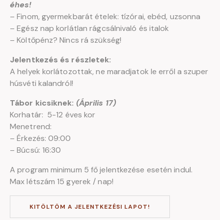
éhes!
– Finom, gyermekbarát ételek: tízórai, ebéd, uzsonna
– Egész nap korlátlan rágcsálnivaló és italok
– Költőpénz? Nincs rá szükség!
Jelentkezés és részletek:
A helyek korlátozottak, ne maradjatok le erről a szuper
húsvéti kalandról!
Tábor kicsiknek:
(Április 17)
Korhatár: 5-12 éves kor
Menetrend:
– Érkezés: 09:00
– Búcsú: 16:30
A program minimum 5 fő jelentkezése esetén indul.
Max létszám 15 gyerek / nap!
KITÖLTÖM A JELENTKEZÉSI LAPOT!