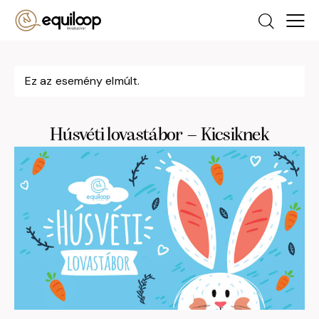
Ez az esemény elmúlt.
Húsvéti lovastábor – Kicsiknek