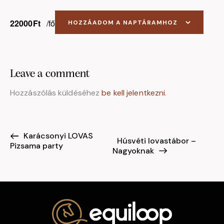
22000Ft
/fő
HOZZÁADOM A NAPTÁRAMHOZ
Leave a comment
Hozzászólás küldéséhez
be kell jelentkezni
.
Karácsonyi LOVAS
E
Húsvéti lovastábor –
Pizsama party
s
Nagyoknak
e
m
é
n
y