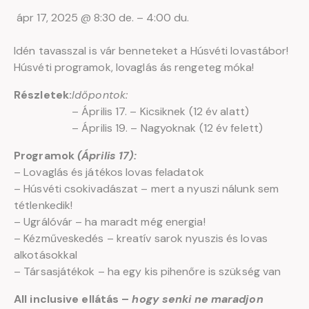
ápr 17, 2025
@
8:30 de.
–
4:00 du.
Idén tavasszal is vár benneteket a Húsvéti lovastábor!
Húsvéti programok, lovaglás ás rengeteg móka!
Részletek:
Időpontok:
– Április 17. – Kicsiknek (12 év alatt)
– Április 19. – Nagyoknak (12 év felett)
Programok
(Április 17):
– Lovaglás és játékos lovas feladatok
– Húsvéti csokivadászat – mert a nyuszi nálunk sem
tétlenkedik!
– Ugrálóvár – ha maradt még energia!
– Kézműveskedés – kreatív sarok nyuszis és lovas
alkotásokkal
– Társasjátékok – ha egy kis pihenőre is szükség van
All inclusive ellátás –
hogy senki ne maradjon