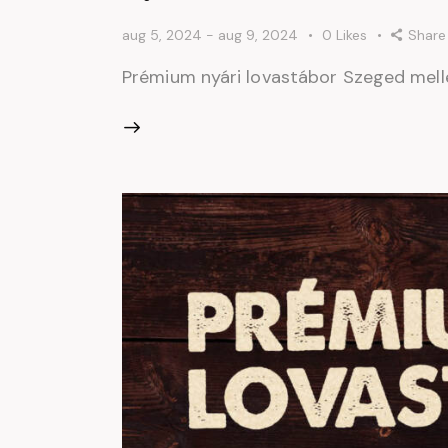
aug 5, 2024
-
aug 9, 2024
0
Likes
Share
Prémium nyári lovastábor Szeged mell