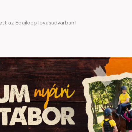
ett az Equiloop lovasudvarban!