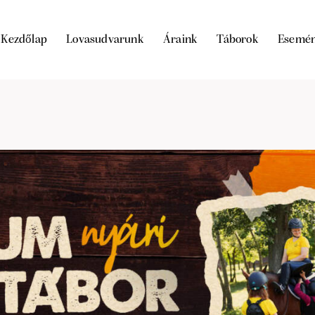
Kezdőlap
Lovasudvarunk
Áraink
Táborok
Esemé