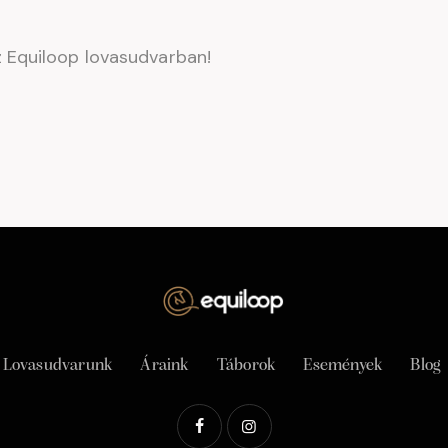
 Equiloop lovasudvarban!
Lovasudvarunk
Áraink
Táborok
Események
Blog