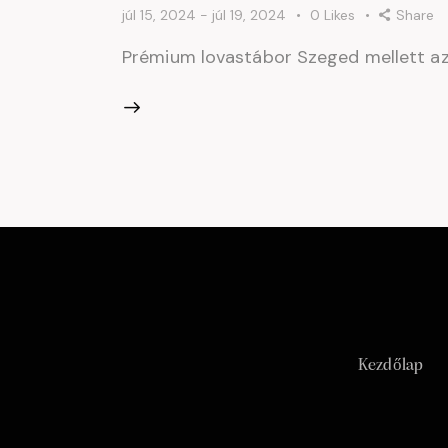
júl 15, 2024
-
júl 19, 2024
0
Likes
Share
Prémium lovastábor Szeged mellett az
Kezdőlap