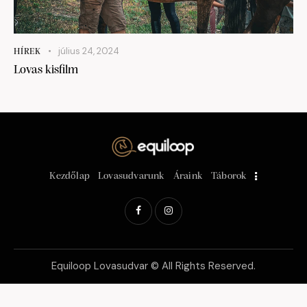
július 24, 2024
HÍREK
Lovas kisfilm
Kezdőlap
Lovasudvarunk
Áraink
Táborok
Equiloop Lovasudvar © All Rights Reserved.