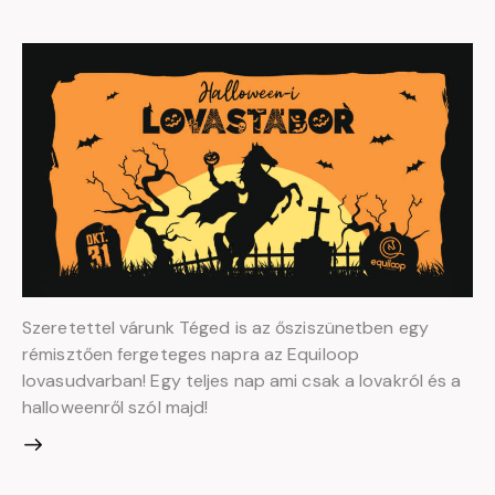
Szeretettel várunk Téged is az ősziszünetben egy
rémisztően fergeteges napra az Equiloop
lovasudvarban! Egy teljes nap ami csak a lovakról és a
halloweenről szól majd!