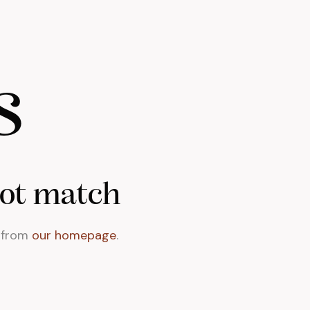
s
not match
t from
our homepage
.