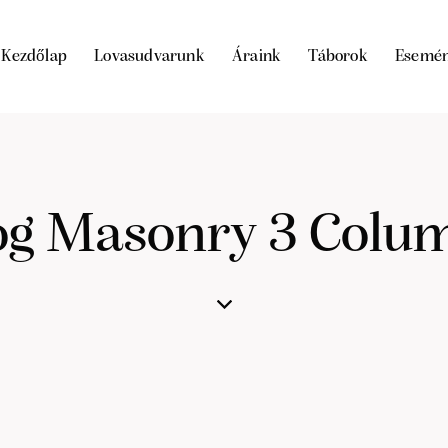
Kezdőlap
Lovasudvarunk
Áraink
Táborok
Esemé
og Masonry 3 Colu