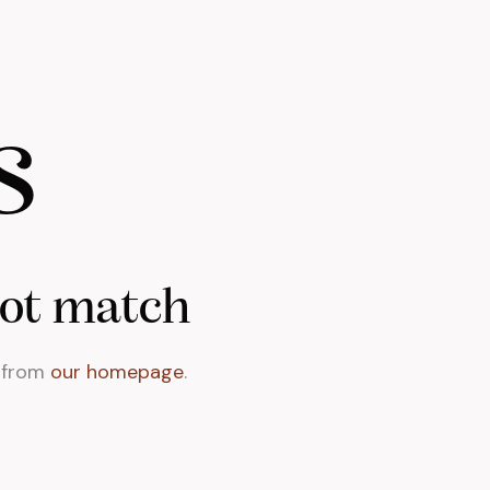
s
not match
t from
our homepage
.